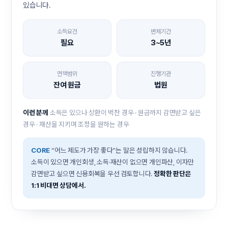
있습니다.
소득요건
변제기간
필요
3~5년
면책범위
진행기관
잔여 원금
법원
이런 분께
소득은 있으나 상환이 벅찬 경우 · 원금까지 감면받고 싶은
경우 · 재산을 지키며 조정을 원하는 경우
CORE
“어느 제도가 가장 좋다”는 말은 성립하지 않습니다.
소득이 있으면 개인회생, 소득·재산이 없으면 개인파산, 이자만
감면받고 싶으면 신용회복을 우선 검토합니다.
정확한 판단은
1:1 비대면 상담에서.