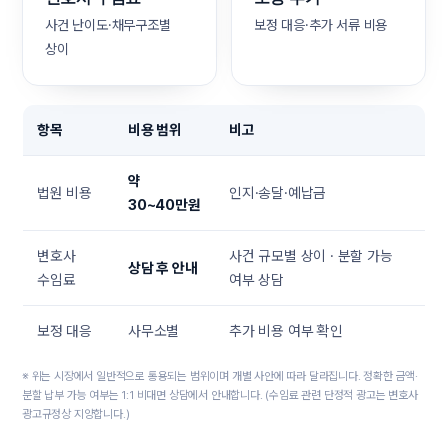
사건 난이도·채무구조별
보정 대응·추가 서류 비용
상이
항목
비용 범위
비고
약
법원 비용
인지·송달·예납금
30~40만원
변호사
사건 규모별 상이 · 분할 가능
상담 후 안내
수임료
여부 상담
보정 대응
사무소별
추가 비용 여부 확인
※ 위는 시장에서 일반적으로 통용되는 범위이며 개별 사안에 따라 달라집니다. 정확한 금액·
분할 납부 가능 여부는 1:1 비대면 상담에서 안내합니다. (수임료 관련 단정적 광고는 변호사
광고규정상 지양합니다.)