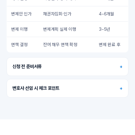
변제안 인가
채권자집회·인가
4~6개월
변제 이행
변제계획 실제 이행
3~5년
면책 결정
잔여 채무 면책 확정
변제 완료 후
신청 전 준비서류
+
변호사 선임 시 체크 포인트
+