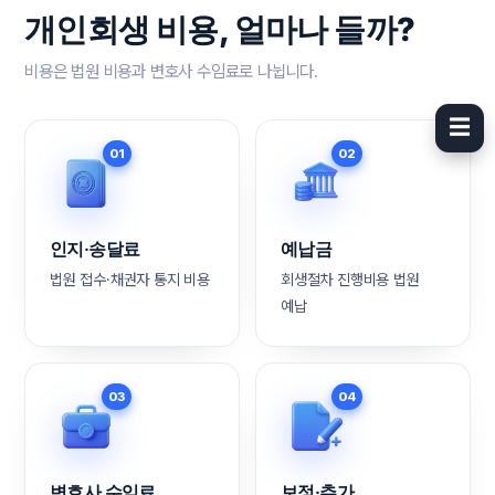
개인회생 비용, 얼마나 들까?
비용은 법원 비용과 변호사 수임료로 나뉩니다.
☰
01
02
인지·송달료
예납금
법원 접수·채권자 통지 비용
회생절차 진행비용 법원
예납
03
04
변호사 수임료
보정·추가