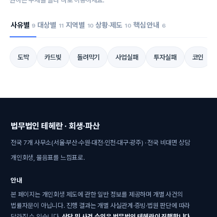
원하는 주제를 골라 바로 이동하세요.
사유별
대상별
지역별
상황·제도
핵심 안내
9
11
10
10
6
도박
카드빚
돌려막기
사업실패
투자실패
코인
법무법인 테헤란 · 회생·파산
전국 7개 사무소(서울·부산·수원·대전·인천·대구·광주) · 전국 비대면 상담
개인회생, 물음표를 느낌표로.
안내
본 페이지는 개인회생 제도에 관한 일반 정보를 제공하며 개별 사건의
법률자문이 아닙니다. 진행 결과는 개별 사실관계·증빙·법원 판단에 따라
달라질 수 있습니다.
상담 및 사건 수임은 법무법인 테헤란이 진행합니다.