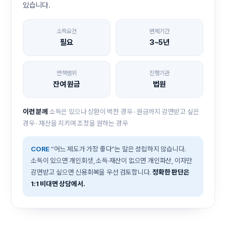
있습니다.
소득요건
변제기간
필요
3~5년
면책범위
진행기관
잔여 원금
법원
이런 분께
소득은 있으나 상환이 벅찬 경우 · 원금까지 감면받고 싶은
경우 · 재산을 지키며 조정을 원하는 경우
CORE
“어느 제도가 가장 좋다”는 말은 성립하지 않습니다.
소득이 있으면 개인회생, 소득·재산이 없으면 개인파산, 이자만
감면받고 싶으면 신용회복을 우선 검토합니다.
정확한 판단은
1:1 비대면 상담에서.