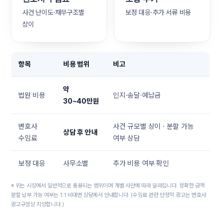
사건 난이도·채무구조별
보정 대응·추가 서류 비용
상이
항목
비용 범위
비고
약
법원 비용
인지·송달·예납금
30~40만원
변호사
사건 규모별 상이 · 분할 가능
상담 후 안내
수임료
여부 상담
보정 대응
사무소별
추가 비용 여부 확인
※ 위는 시장에서 일반적으로 통용되는 범위이며 개별 사안에 따라 달라집니다. 정확한 금액·
분할 납부 가능 여부는 1:1 비대면 상담에서 안내합니다. (수임료 관련 단정적 광고는 변호사
광고규정상 지양합니다.)