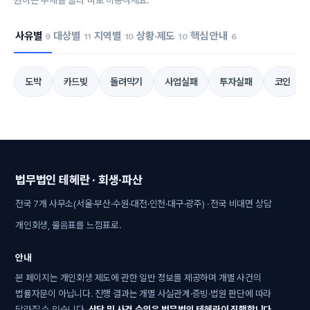
원하는 주제를 골라 바로 이동하세요.
사유별
대상별
지역별
상황·제도
핵심 안내
9
11
10
10
6
도박
카드빚
돌려막기
사업실패
투자실패
코인
법무법인 테헤란 · 회생·파산
전국 7개 사무소(서울·부산·수원·대전·인천·대구·광주) · 전국 비대면 상담
개인회생, 물음표를 느낌표로.
안내
본 페이지는 개인회생 제도에 관한 일반 정보를 제공하며 개별 사건의
법률자문이 아닙니다. 진행 결과는 개별 사실관계·증빙·법원 판단에 따라
달라질 수 있습니다.
상담 및 사건 수임은 법무법인 테헤란이 진행합니다.