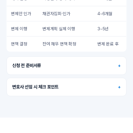
변제안 인가
채권자집회·인가
4~6개월
변제 이행
변제계획 실제 이행
3~5년
면책 결정
잔여 채무 면책 확정
변제 완료 후
신청 전 준비서류
+
변호사 선임 시 체크 포인트
+