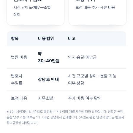
사건 난이도·채무구조별
보정 대응·추가 서류 비용
상이
항목
비용 범위
비고
약
법원 비용
인지·송달·예납금
30~40만원
변호사
사건 규모별 상이 · 분할 가능
상담 후 안내
수임료
여부 상담
보정 대응
사무소별
추가 비용 여부 확인
※ 위는 시장에서 일반적으로 통용되는 범위이며 개별 사안에 따라 달라집니다. 정확한 금액·
분할 납부 가능 여부는 1:1 비대면 상담에서 안내합니다. (수임료 관련 단정적 광고는 변호사
광고규정상 지양합니다.)