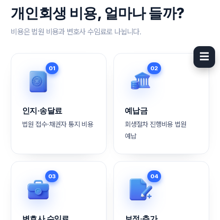
개인회생 비용, 얼마나 들까?
비용은 법원 비용과 변호사 수임료로 나뉩니다.
☰
01
02
인지·송달료
예납금
법원 접수·채권자 통지 비용
회생절차 진행비용 법원
예납
03
04
변호사 수임료
보정·추가