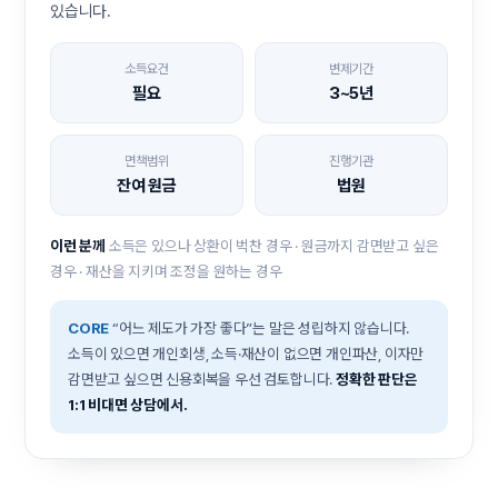
있습니다.
소득요건
변제기간
필요
3~5년
면책범위
진행기관
잔여 원금
법원
이런 분께
소득은 있으나 상환이 벅찬 경우 · 원금까지 감면받고 싶은
경우 · 재산을 지키며 조정을 원하는 경우
CORE
“어느 제도가 가장 좋다”는 말은 성립하지 않습니다.
소득이 있으면 개인회생, 소득·재산이 없으면 개인파산, 이자만
감면받고 싶으면 신용회복을 우선 검토합니다.
정확한 판단은
1:1 비대면 상담에서.