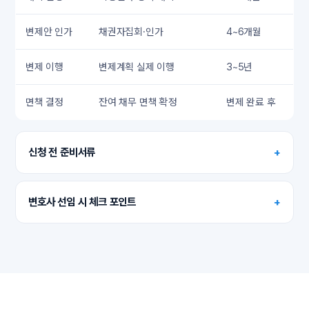
변제안 인가
채권자집회·인가
4~6개월
변제 이행
변제계획 실제 이행
3~5년
면책 결정
잔여 채무 면책 확정
변제 완료 후
신청 전 준비서류
+
변호사 선임 시 체크 포인트
+