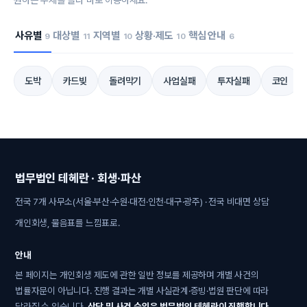
원하는 주제를 골라 바로 이동하세요.
사유별
대상별
지역별
상황·제도
핵심 안내
9
11
10
10
6
도박
카드빚
돌려막기
사업실패
투자실패
코인
법무법인 테헤란 · 회생·파산
전국 7개 사무소(서울·부산·수원·대전·인천·대구·광주) · 전국 비대면 상담
개인회생, 물음표를 느낌표로.
안내
본 페이지는 개인회생 제도에 관한 일반 정보를 제공하며 개별 사건의
법률자문이 아닙니다. 진행 결과는 개별 사실관계·증빙·법원 판단에 따라
달라질 수 있습니다.
상담 및 사건 수임은 법무법인 테헤란이 진행합니다.